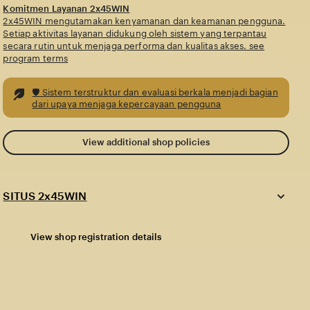
Komitmen Layanan 2x45WIN
2x45WIN mengutamakan kenyamanan dan keamanan pengguna.
Setiap aktivitas layanan didukung oleh sistem yang terpantau
secara rutin untuk menjaga performa dan kualitas akses. see
program terms
🛡 Sistem terstruktur dan evaluasi berkala menjadi bagian
dari upaya menjaga kepercayaan pengguna
View additional shop policies
SITUS 2x45WIN
View shop registration details