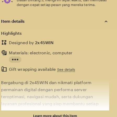
ulasan bintang 5, mengirim tepat waktu, dan membalas
dengan cepat setiap pesan yang mereka terima.
Item details
Highlights
4)
Value (35)
Comfort (75)
Ease of use (34)
Condition (95
Designed by
2x45WIN
Materials: electronic, computer
Read
Gift wrapping available
the
See details
full
Bergabung di 2x45WIN dan nikmati platform
description
permainan digital dengan performa server
teroptimasi, navigasi mudah, serta dukungan
layanan profesional yang siap membantu setiap
saat.
Learn more about this item