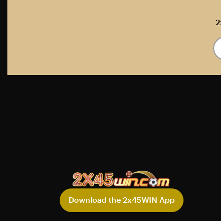
2
En
y
em
Download the 2x45WIN App