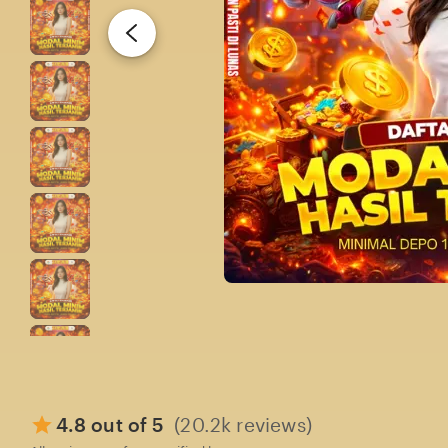
4.8 out of 5
(20.2k reviews)