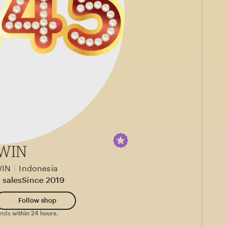
WIN
WIN
|
Indonesia
 sales
Since 2019
Follow shop
ponds
within 24 hours.